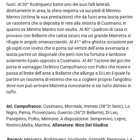
fuori. Al 30° Rodriquenz batte uno dei suoi falli laterali,
direttamente in area, la sfera respinta va sui piedi di Mimmo
Marino (ottima la sua prestazione) che da fuori area lascia partire
un rasoterra che si deposita in rete alla sinistra di Cusimano; in
quanto ex Mimmo Marino non esulta. Al 40° i padroni di casa ci
provano con Bellante che calcia sicuro ma un grande Mistretta si
rifugia in angolo smanacciando. Al 41° altra ghiotta occasione per
gli ospiti con Iovino che si porta sul vertice dell’area avversaria e
lascia partire un diagonale che però non ha fortuna e lambisce
solamente il palo opposto a Cusimano. Al 46° l’azione del gol che
porta in vantaggio l’Atletico Campofranco con Polito che riceve e
passa al limite dell’area a Ballante che allunga a Di Leo il quale fa
partire un rasoterra di esterno che va a cogliere proprio l’angolino
dove non può arrivare Mistretta nonostante si sia tutto disteso in
tuffo.
Atl. Campofranco:
Cusimano, Morreale, Immesi (38°2t Serio), Lo
Nigro, Perna, Provenzano, Guercio (36°2t Bellante), Di Leo,
Panepinto, Polito, Minnone. A disposizione: Semprevivo, Lepre,
Restivo,Malta, Mattina.
Allenatore: Nico Del Giudice
Paceco:
Mistretta, Rodriquenz, Giurlanda, Grimaldi, Perricone, La