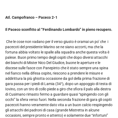
Atl. Campofranco – Paceco 2-1
Il Paceco sconfitto al “Ferdinando Lombardo” in pieno recupero.
Che le cose non vadano per il verso giusto è oramai un po’ che i
pacecoti del presidente Marino se ne siano accorti, ma che la
fortuna abbia voltato le spalle alla squadra anche questa volta è
palese. Buon primo tempo degli ospiti che dopo diversi attacchi
dei bianchi di Mister Nico Del Giudice, buone le aperture e le
discese sulle fasce con Panepinto che è stato sempre una spina
nel fianco nella difesa ospite, riescono a prendere le misure e
addirittura la più ghiotta occasione da gol della prima frazione di
gara passa per i piedi di Lamia (34°), dopo un appoggio di testa di
Iovino, con un tiro di collo piede a giro che sfiora il palo alla destra
di Cusimano rimasto fermo a guardare quasi “spingendo con gli
occhi” la sfera verso fuori. Nella seconda frazione di gara gli ospiti
pacecoti hanno veramente dato vita a un buon calcio respingendo
gli attacchi dei padroni di casa (grande Mistretta in alcune
occasioni, sempre pronto e attento) e solamente due “infortuni”