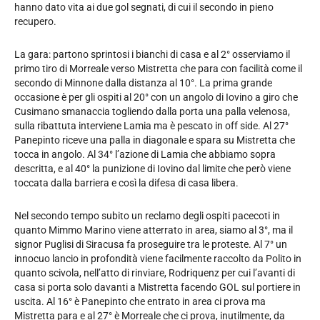
hanno dato vita ai due gol segnati, di cui il secondo in pieno
recupero.
La gara: partono sprintosi i bianchi di casa e al 2° osserviamo il
primo tiro di Morreale verso Mistretta che para con facilità come il
secondo di Minnone dalla distanza al 10°. La prima grande
occasione è per gli ospiti al 20° con un angolo di Iovino a giro che
Cusimano smanaccia togliendo dalla porta una palla velenosa,
sulla ribattuta interviene Lamia ma è pescato in off side. Al 27°
Panepinto riceve una palla in diagonale e spara su Mistretta che
tocca in angolo. Al 34° l’azione di Lamia che abbiamo sopra
descritta, e al 40° la punizione di Iovino dal limite che però viene
toccata dalla barriera e così la difesa di casa libera.
Nel secondo tempo subito un reclamo degli ospiti pacecoti in
quanto Mimmo Marino viene atterrato in area, siamo al 3°, ma il
signor Puglisi di Siracusa fa proseguire tra le proteste. Al 7° un
innocuo lancio in profondità viene facilmente raccolto da Polito in
quanto scivola, nell’atto di rinviare, Rodriquenz per cui l’avanti di
casa si porta solo davanti a Mistretta facendo GOL sul portiere in
uscita. Al 16° è Panepinto che entrato in area ci prova ma
Mistretta para e al 27° è Morreale che ci prova, inutilmente, da