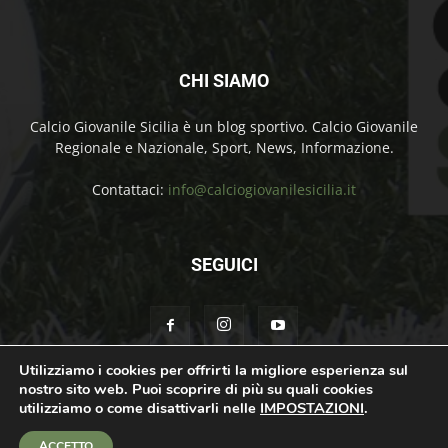
CHI SIAMO
Calcio Giovanile Sicilia è un blog sportivo. Calcio Giovanile
Regionale e Nazionale, Sport, News, Informazione.
Contattaci:
info@calciogiovanilesicilia.it
SEGUICI
Utilizziamo i cookies per offrirti la migliore esperienza sul
nostro sito web. Puoi scoprire di più su quali cookies
Chi Siamo
Contatti
Cookie Policy
Privacy Policy
utilizziamo o come disattivarli nelle
IMPOSTAZIONI
.
© Calcio Giovanile Sicilia Copyright by Rosolino Ciprì | Support by
Teroro
ACCETTO