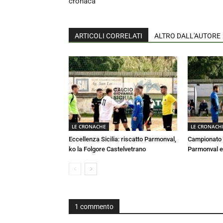
cronaca
ARTICOLI CORRELATI
ALTRO DALL'AUTORE
LE CRONACHE
LE CRONACH
Eccellenza Sicilia: riscatto Parmonval,
Campionato E
ko la Folgore Castelvetrano
Parmonval e
1 commento