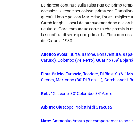
La ripresa continua sulla falsa riga del primo tem
occasioni si rende pericolosa, prima con Gambilong
quest’ultimo e poi con Martorino, forse il migliore t
Gambilonghi. I locali da par suo mandano alle ortic
risultato. Gara comunque corretta che premia la m
la sconfitta di sette giorni prima. La Flora non ries
del Catania 1980.
Atletico Avola:
Buffa, Barone, Bonaventura, Rapagl
Caruso), Colombo (74’ Ferro), Guarino (59’ Bojarsk
Flora Calcio:
Tarascio, Teodoro, Di Blasi K. (61’ M
Sirone), Martorino (80’ Di Blasi L.), Gambilonghi, 
Reti:
12’ Leone, 30’ Colombo, 34’ Aprile.
Arbitro:
Giuseppe Prolettini di Siracusa
Note:
Ammonito Amato per comportamento non r