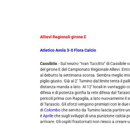
Allievi Regionali girone E
Atletico Avola 3-0 Flora Calcio
Cassibile
.- Sul neutro “Ivan Tuccitto” di Cassibile
del girone E del Campionato Regionale Allievi. Entr
al debutto la settimana scorsa. Sembra meglio inte
piglio giusto. Già al 2’ Tumino dal limite tenta il p
distanza manda a lato. Al 12’ locali in vantaggio 
difesa e di potenza gonfia la rete difesa dal Tarasc
pericoli prima con Rapaglia, a lato nuovamente il s
di Tarascio. Gli sforzi vengono premiati con le due r
di
Colombo
che servito da Tumino lascia partire un 
è
Aprile
che sugli sviluppi di una punizione calcia p
arrivare. Gli ospiti frastornati non riesco a creare