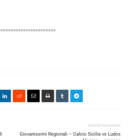
=======================
Articolo successivo
li
Giovanissimi Regionali – Calcio Sicilia vs Ludos