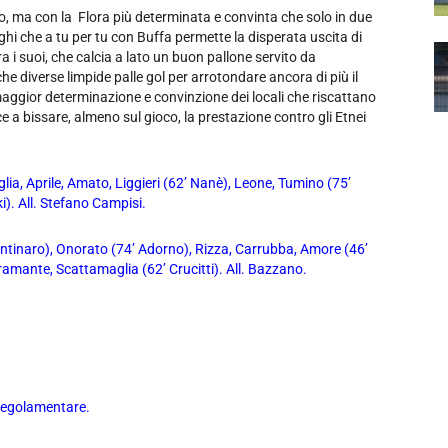
po, ma con la Flora più determinata e convinta che solo in due
hi che a tu per tu con Buffa permette la disperata uscita di
ra i suoi, che calcia a lato un buon pallone servito da
he diverse limpide palle gol per arrotondare ancora di più il
aggior determinazione e convinzione dei locali che riscattano
ce a bissare, almeno sul gioco, la prestazione contro gli Etnei
ia, Aprile, Amato, Liggieri (62’ Nanè), Leone, Tumino (75’
i). All. Stefano Campisi.
ontinaro), Onorato (74’ Adorno), Rizza, Carrubba, Amore (46’
Bramante, Scattamaglia (62’ Crucitti). All. Bazzano.
egolamentare.