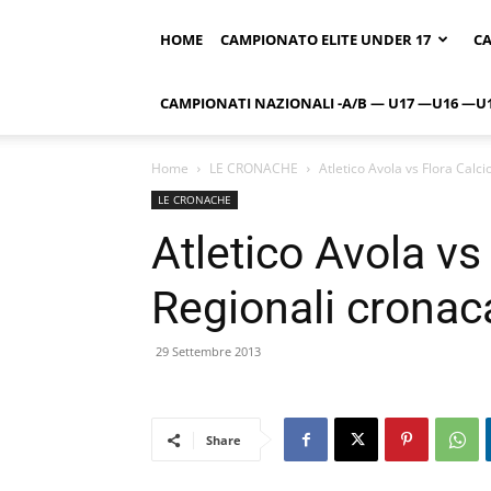
HOME
CAMPIONATO ELITE UNDER 17
CA
CAMPIONATI NAZIONALI -A/B — U17 —U16 —U
Home
LE CRONACHE
Atletico Avola vs Flora Calci
LE CRONACHE
Atletico Avola vs 
Regionali cronac
29 Settembre 2013
Share