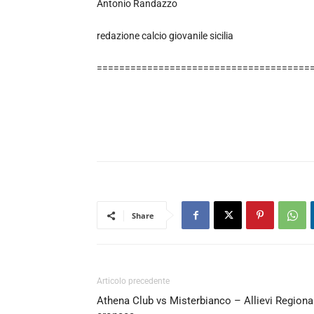
Antonio Randazzo
redazione calcio giovanile sicilia
======================================
Share
Articolo precedente
Athena Club vs Misterbianco – Allievi Regiona