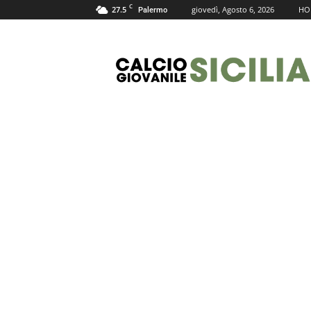
C
27.5
giovedì, Agosto 6, 2026
HO
Palermo
Calcio
Giovanile
Sicilia