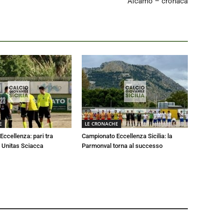
Alcamo – cronaca
E
LE CRONACHE
ccellenza: pari tra
Campionato Eccellenza Sicilia: la
 Unitas Sciacca
Parmonval torna al successo