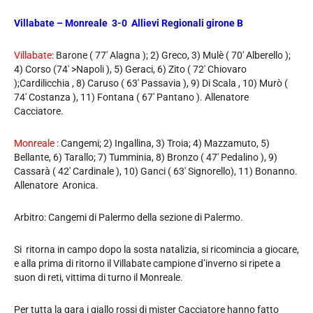
Villabate – Monreale 3-0 Allievi Regionali girone B
Villabate
: Barone ( 77′ Alagna ); 2) Greco, 3) Mulè ( 70′ Alberello );
4) Corso (74′ >Napoli ), 5) Geraci, 6) Zito ( 72′ Chiovaro
);Cardilicchia , 8) Caruso ( 63′ Passavia ), 9) Di Scala , 10) Murò (
74′ Costanza ), 11) Fontana ( 67′ Pantano ). Allenatore
Cacciatore.
Monreale
: Cangemi; 2) Ingallina, 3) Troia; 4) Mazzamuto, 5)
Bellante, 6) Tarallo; 7) Tumminia, 8) Bronzo ( 47′ Pedalino ), 9)
Cassarà ( 42′ Cardinale ), 10) Ganci ( 63′ Signorello), 11) Bonanno.
Allenatore Aronica.
Arbitro: Cangemi di Palermo della sezione di Palermo.
Si ritorna in campo dopo la sosta natalizia, si ricomincia a giocare,
e alla prima di ritorno il Villabate campione d’inverno si ripete a
suon di reti, vittima di turno il Monreale.
Per tutta la gara i giallo rossi di mister Cacciatore hanno fatto