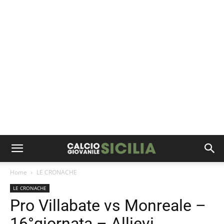
Home
LE CRONACHE
LE CRONACHE
Pro Villabate vs Monreale –
16°giornata – Allievi