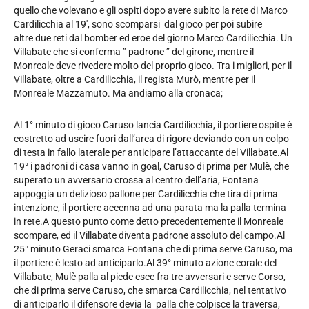
quello che volevano e gli ospiti dopo avere subito la rete di Marco
Cardilicchia al 19′, sono scomparsi dal gioco per poi subire
altre due reti dal bomber ed eroe del giorno Marco Cardilicchia. Un
Villabate che si conferma ” padrone ” del girone, mentre il
Monreale deve rivedere molto del proprio gioco. Tra i migliori, per il
Villabate, oltre a Cardilicchia, il regista Murò, mentre per il
Monreale Mazzamuto. Ma andiamo alla cronaca;
Al 1° minuto di gioco Caruso lancia Cardilicchia, il portiere ospite è
costretto ad uscire fuori dall’area di rigore deviando con un colpo
di testa in fallo laterale per anticipare l’attaccante del Villabate.Al
19° i padroni di casa vanno in goal, Caruso di prima per Mulè, che
superato un avversario crossa al centro dell’aria, Fontana
appoggia un delizioso pallone per Cardilicchia che tira di prima
intenzione, il portiere accenna ad una parata ma la palla termina
in rete.A questo punto come detto precedentemente il Monreale
scompare, ed il Villabate diventa padrone assoluto del campo.Al
25° minuto Geraci smarca Fontana che di prima serve Caruso, ma
il portiere è lesto ad anticiparlo.Al 39° minuto azione corale del
Villabate, Mulè palla al piede esce fra tre avversari e serve Corso,
che di prima serve Caruso, che smarca Cardilicchia, nel tentativo
di anticiparlo il difensore devia la palla che colpisce la traversa,