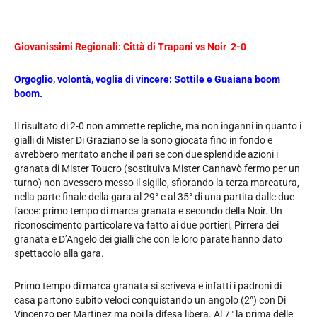
Giovanissimi Regionali: Città di Trapani vs Noir 2-0
Orgoglio, volontà, voglia di vincere: Sottile e Guaiana boom
boom.
Il risultato di 2-0 non ammette repliche, ma non inganni in quanto i
gialli di Mister Di Graziano se la sono giocata fino in fondo e
avrebbero meritato anche il pari se con due splendide azioni i
granata di Mister Toucro (sostituiva Mister Cannavò fermo per un
turno) non avessero messo il sigillo, sfiorando la terza marcatura,
nella parte finale della gara al 29° e al 35° di una partita dalle due
facce: primo tempo di marca granata e secondo della Noir. Un
riconoscimento particolare va fatto ai due portieri, Pirrera dei
granata e D’Angelo dei gialli che con le loro parate hanno dato
spettacolo alla gara.
Primo tempo di marca granata si scriveva e infatti i padroni di
casa partono subito veloci conquistando un angolo (2°) con Di
Vincenzo per Martinez ma poi la difesa libera. Al 7° la prima delle