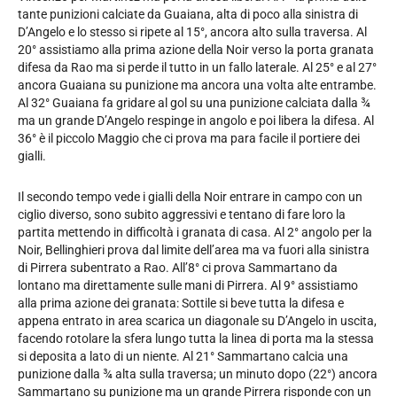
tante punizioni calciate da Guaiana, alta di poco alla sinistra di
D’Angelo e lo stesso si ripete al 15°, ancora alto sulla traversa. Al
20° assistiamo alla prima azione della Noir verso la porta granata
difesa da Rao ma si perde il tutto in un fallo laterale. Al 25° e al 27°
ancora Guaiana su punizione ma ancora una volta alte entrambe.
Al 32° Guaiana fa gridare al gol su una punizione calciata dalla ¾
ma un grande D’Angelo respinge in angolo e poi libera la difesa. Al
36° è il piccolo Maggio che ci prova ma para facile il portiere dei
gialli.
Il secondo tempo vede i gialli della Noir entrare in campo con un
ciglio diverso, sono subito aggressivi e tentano di fare loro la
partita mettendo in difficoltà i granata di casa. Al 2° angolo per la
Noir, Bellinghieri prova dal limite dell’area ma va fuori alla sinistra
di Pirrera subentrato a Rao. All’8° ci prova Sammartano da
lontano ma direttamente sulle mani di Pirrera. Al 9° assistiamo
alla prima azione dei granata: Sottile si beve tutta la difesa e
appena entrato in area scarica un diagonale su D’Angelo in uscita,
facendo rotolare la sfera lungo tutta la linea di porta ma la stessa
si deposita a lato di un niente. Al 21° Sammartano calcia una
punizione dalla ¾ alta sulla traversa; un minuto dopo (22°) ancora
Sammartano su punizione ma un grande Pirrera risponde con un