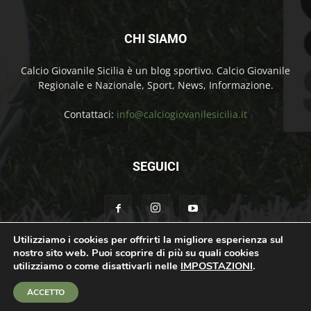
CHI SIAMO
Calcio Giovanile Sicilia è un blog sportivo. Calcio Giovanile
Regionale e Nazionale, Sport, News, Informazione.
Contattaci:
info@calciogiovanilesicilia.it
SEGUICI
Utilizziamo i cookies per offrirti la migliore esperienza sul
nostro sito web. Puoi scoprire di più su quali cookies
Chi Siamo
Contatti
Cookie Policy
Privacy Policy
utilizziamo o come disattivarli nelle
IMPOSTAZIONI
.
© Calcio Giovanile Sicilia Copyright by Rosolino Ciprì | Support by
Teroro
ACCETTO
Agency