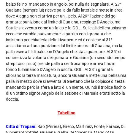
balzo felino mandando in angolo, poi nulla da segnalare. Al 27°
Guaiana (sempre lui) riceve palla da fallo laterale e mette in area
dove Alagna non ci arriva per un …pelo. Al 29° l’azione del gol
granata: punizione dal limite di Guaiana, respinge D’Angelo, ma
Sottile si avventa come un falco e fa GOL. Sulle ali dell’entusiasmo
ecco che cambia nuovamente la partita con i granata che
insistono per chiuderla definitivamente ed è così che al 31°
assistiamo ad una punizione dal limite ancora di Guaiana, ma la
palla esce a fil di palo con D’Angelo che sta a guardare. Al 35° si
concretizza la volontà dei granata e Guaiana (un secondo tempo
strepitoso il suo) prende palla a centrocampo e arriva fino in
fondo fulminando D’Angelo in uscita. GOL. Al 38° i granata
sfiorano la terza marcatura, ancora Guaiana mette una bellissima
palla in mezzo dove si avventa Di Gaetano che la colpisce di testa
mandando però la sfera a lato di un niente. Quindi il triplice fischio
di un ottimo signor Angelo della sezione di Marsala e tutti sotto la
doccia.
Tabellino
Città di Trapani:
Rao (Pirrera), Greco, Martinez, Fonte, Farace, Di
Vincenzo( Sottile), Guaiana, Gallo( De Vincenzi), Maggio( Di