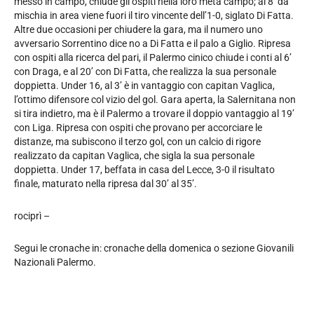
messo in campo, chiude gli ospiti nella loro metà campo; al 8’ dà
mischia in area viene fuori il tiro vincente dell’1-0, siglato Di Fatta.
Altre due occasioni per chiudere la gara, ma il numero uno
avversario Sorrentino dice no a Di Fatta e il palo a Giglio. Ripresa
con ospiti alla ricerca del pari, il Palermo cinico chiude i conti al 6’
con Draga, e al 20’ con Di Fatta, che realizza la sua personale
doppietta. Under 16, al 3’ è in vantaggio con capitan Vaglica,
l’ottimo difensore col vizio del gol. Gara aperta, la Salernitana non
si tira indietro, ma è il Palermo a trovare il doppio vantaggio al 19’
con Liga. Ripresa con ospiti che provano per accorciare le
distanze, ma subiscono il terzo gol, con un calcio di rigore
realizzato da capitan Vaglica, che sigla la sua personale
doppietta. Under 17, beffata in casa del Lecce, 3-0 il risultato
finale, maturato nella ripresa dal 30’ al 35’.
rociprì –
Segui le cronache in: cronache della domenica o sezione Giovanili
Nazionali Palermo.