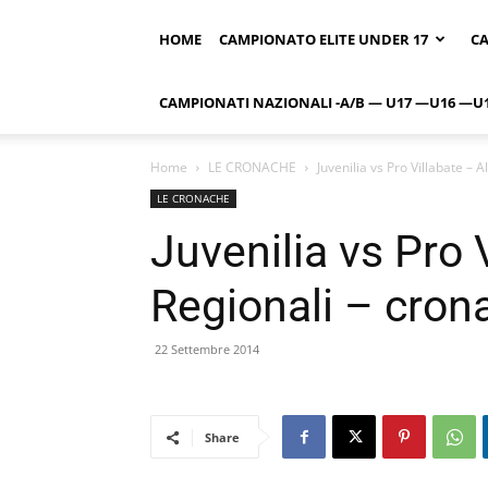
HOME
CAMPIONATO ELITE UNDER 17
CA
CAMPIONATI NAZIONALI -A/B — U17 —U16 —U
Home
LE CRONACHE
Juvenilia vs Pro Villabate – A
LE CRONACHE
Juvenilia vs Pro V
Regionali – cron
22 Settembre 2014
Share