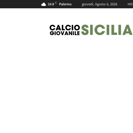
C
24.8
giovedì, Agosto 6, 2026
HO
Palermo
Calcio
Giovanile
Sicilia