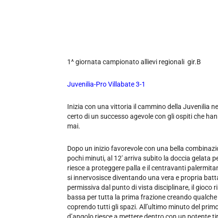
1^ giornata campionato allievi regionali gir.B
Juvenilia-Pro Villabate 3-1
Inizia con una vittoria il cammino della Juvenilia n
certo di un successo agevole con gli ospiti che ha
mai.
Dopo un inizio favorevole con una bella combinazio
pochi minuti, al 12′ arriva subito la doccia gelata 
riesce a proteggere palla e il centravanti palermita
si innervosisce diventando una vera e propria batt
permissiva dal punto di vista disciplinare, il gioco
bassa per tutta la prima frazione creando qualche
coprendo tutti gli spazi. All’ultimo minuto del primo
d’angolo riesce a mettere dentro con un potente tiro 