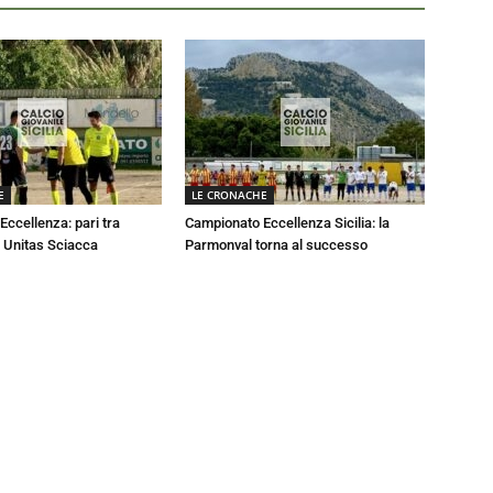
E
LE CRONACHE
ccellenza: pari tra
Campionato Eccellenza Sicilia: la
 Unitas Sciacca
Parmonval torna al successo