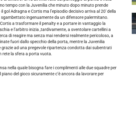
 primo tempo con la Juvenilia che minuto dopo minuto prende
il gol Adragna e Cortis ma l’episodio decisivo arriva al 20′ della
ene sgambettato ingenuamente da un difensore palermitano.
 Cortis a trasformare il penalty e a portare in vantaggio la
ia e l’arbitro inizia ,tardivamente, a sventolare cartellini a
e cerca di reagire ma senza mai rendersi realmente pericoloso, a
nate fuori dallo specchio della porta, mentre la Juvenilia
re grazie ad una pregevole ripartenza condotta dai subentrati
rete la sfera a porta vuota.
ensa nella quale bisogna fare i complimenti alle due squadre per
l piano del gioco sicuramente c’è ancora da lavorare per