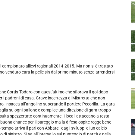
el campionato allievi regionali 2014-2015. Ma non si è trattato
nno venduto cara la pelle sin dal primo minuto senza arrendersi
ne Cortis-Todaro con quest’ultimo che sfiorava il gol dopo
per i padroni di casa. Grave incertezza di Mistretta che non
no, insacca all’angolino superando il portiere Pecorilla. La gara
aglia su ogni pallone e complice una direzione di gara troppo
 risulta spezzettato continuamente. I locali attaccano a testa
 buona chance per il pareggio ma la difesa ospite regge bene
 tempo arriva il pari con Abbate; dagli sviluppi di un calcio
di sinistro. Si va all’intervallo sul punteggio di parità e nella