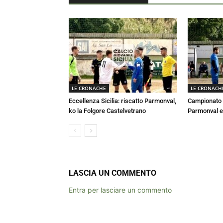
LE CRONACHE
LE CRONACH
Eccellenza Sicilia: riscatto Parmonval,
Campionato E
ko la Folgore Castelvetrano
Parmonval e
LASCIA UN COMMENTO
Entra per lasciare un commento