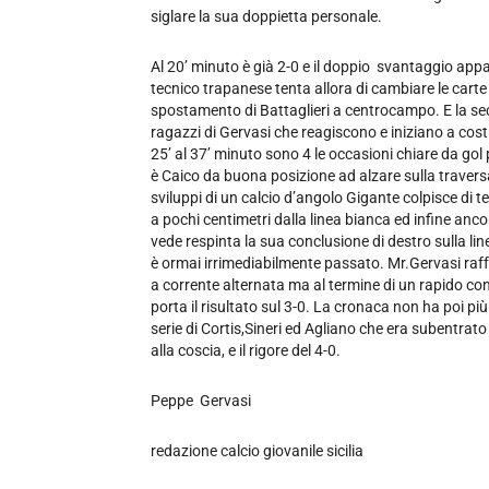
siglare la sua doppietta personale.
Al 20’ minuto è già 2-0 e il doppio svantaggio appa
tecnico trapanese tenta allora di cambiare le carte i
spostamento di Battaglieri a centrocampo. E la sec
ragazzi di Gervasi che reagiscono e iniziano a cost
25’ al 37’ minuto sono 4 le occasioni chiare da gol
è Caico da buona posizione ad alzare sulla traversa,
sviluppi di un calcio d’angolo Gigante colpisce di 
a pochi centimetri dalla linea bianca ed infine anco
vede respinta la sua conclusione di destro sulla linea
è ormai irrimediabilmente passato. Mr.Gervasi raffo
a corrente alternata ma al termine di un rapido co
porta il risultato sul 3-0. La cronaca non ha poi pi
serie di Cortis,Sineri ed Agliano che era subentrat
alla coscia, e il rigore del 4-0.
Peppe Gervasi
redazione calcio giovanile sicilia