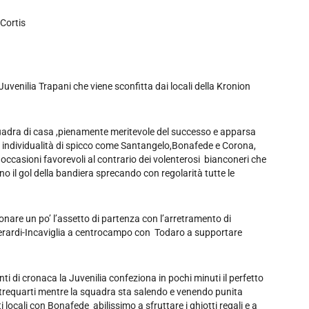
Cortis
Juvenilia Trapani che viene sconfitta dai locali della Kronion
 squadra di casa ,pienamente meritevole del successo e apparsa
individualità di spicco come Santangelo,Bonafede e Corona,
e occasioni favorevoli al contrario dei volenterosi bianconeri che
 il gol della bandiera sprecando con regolarità tutte le
onare un po’ l’assetto di partenza con l’arretramento di
a Gerardi-Incaviglia a centrocampo con Todaro a supportare
nti di cronaca la Juvenilia confeziona in pochi minuti il perfetto
a trequarti mentre la squadra sta salendo e venendo punita
locali con Bonafede abilissimo a sfruttare i ghiotti regali e a