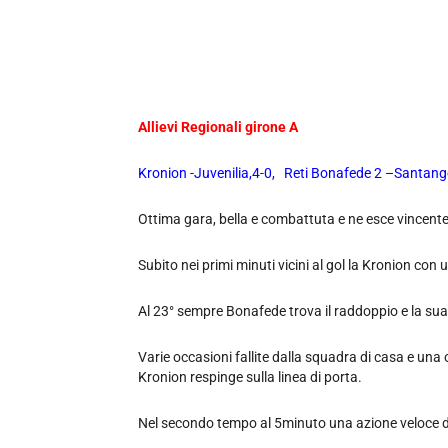
Allievi Regionali girone A
Kronion -Juvenilia,4-0, Reti Bonafede 2 –Santang
Ottima gara, bella e combattuta e ne esce vincente
Subito nei primi minuti vicini al gol la Kronion con
Al 23° sempre Bonafede trova il raddoppio e la su
Varie occasioni fallite dalla squadra di casa e una o
Kronion respinge sulla linea di porta.
Nel secondo tempo al 5minuto una azione veloce da 