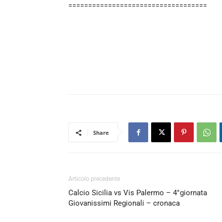
===================================
Share
Articolo precedente
Calcio Sicilia vs Vis Palermo – 4°giornata
Giovanissimi Regionali – cronaca