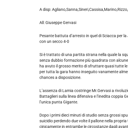
A disp: Agliano,Sanna,Sineri,Cassisa,Marino,Rizzo,
All: Giuseppe Gervasi
Pesante battuta d’arresto in quel di Sciacca per la 
con un secco 4-0
Si è trattato di una partita strana nella quale la
senza dubbio formazione più quadrata con alcune 
ha avuto il grosso merito di sfruttare quasi tutte l
per tutta la gara hanno inseguito vanamente almeno
chances a disposizione.
L’assenza di Lamia costringe Mr.Gervasi a rivoluzi
Battaglieri sulla linea difensiva e l’inedita coppi
l’unica punta Gigante.
Dopo i primi dieci minuti di studio senza grossi spu
suicidio perdendo due volte il pallone nella propri
cinicamente in entrambe le circostanze dagli avanti 