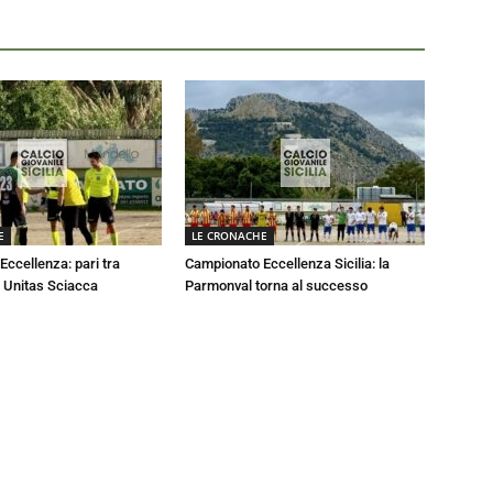
E
LE CRONACHE
ccellenza: pari tra
Campionato Eccellenza Sicilia: la
 Unitas Sciacca
Parmonval torna al successo