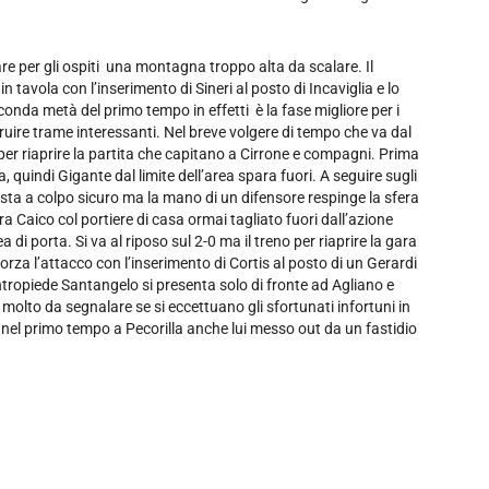
re per gli ospiti una montagna troppo alta da scalare. Il
n tavola con l’inserimento di Sineri al posto di Incaviglia e lo
onda metà del primo tempo in effetti è la fase migliore per i
ruire trame interessanti. Nel breve volgere di tempo che va dal
 per riaprire la partita che capitano a Cirrone e compagni. Prima
 quindi Gigante dal limite dell’area spara fuori. A seguire sugli
testa a colpo sicuro ma la mano di un difensore respinge la sfera
ra Caico col portiere di casa ormai tagliato fuori dall’azione
 di porta. Si va al riposo sul 2-0 ma il treno per riaprire la gara
rza l’attacco con l’inserimento di Cortis al posto di un Gerardi
ntropiede Santangelo si presenta solo di fronte ad Agliano e
ù molto da segnalare se si eccettuano gli sfortunati infortuni in
o nel primo tempo a Pecorilla anche lui messo out da un fastidio