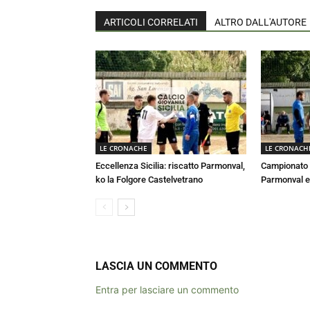
ARTICOLI CORRELATI
ALTRO DALL'AUTORE
LE CRONACHE
LE CRONACH
Eccellenza Sicilia: riscatto Parmonval,
Campionato E
ko la Folgore Castelvetrano
Parmonval e
LASCIA UN COMMENTO
Entra per lasciare un commento