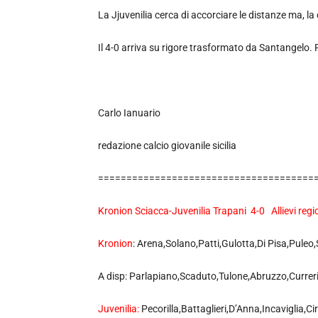
La Jjuvenilia cerca di accorciare le distanze ma, la d
Il 4-0 arriva su rigore trasformato da Santangelo. 
Carlo Ianuario
redazione calcio giovanile sicilia
======================================
Kronion Sciacca-Juvenilia Trapani 4-0 Allievi regio
Kronion
: Arena,Solano,Patti,Gulotta,Di Pisa,Pu
A disp: Parlapiano,Scaduto,Tulone,Abruzzo,Currer
Juvenilia:
Pecorilla,Battaglieri,D’Anna,Incaviglia,