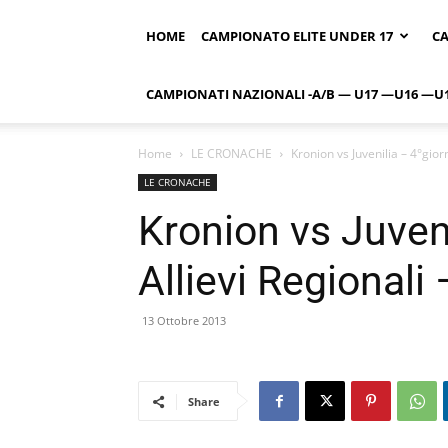
HOME
CAMPIONATO ELITE UNDER 17
CA
CAMPIONATI NAZIONALI -A/B — U17 —U16 —U
Home
LE CRONACHE
Kronion vs Juvenilia – 4°gior
LE CRONACHE
Kronion vs Juveni
Allievi Regionali
13 Ottobre 2013
Share