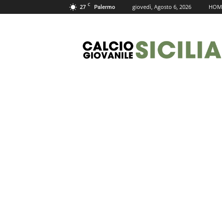
C
27
giovedì, Agosto 6, 2026
HOM
Palermo
Calcio
Giovanile
Sicilia