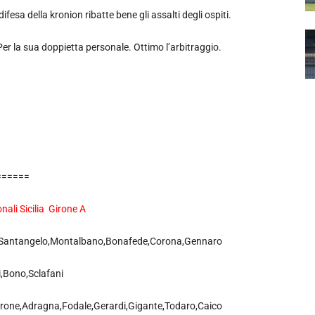
ifesa della kronion ribatte bene gli assalti degli ospiti.
Per la sua doppietta personale. Ottimo l’arbitraggio.
======
nali Sicilia Girone A
leo,Santangelo,Montalbano,Bonafede,Corona,Gennaro
i,Bono,Sclafani
Cirrone,Adragna,Fodale,Gerardi,Gigante,Todaro,Caico