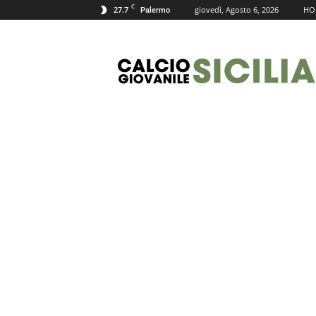
C
27.7
giovedì, Agosto 6, 2026
HO
Palermo
Calcio
Giovanile
Sicilia