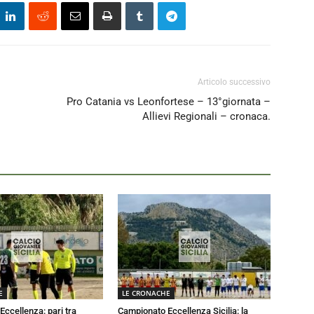
Articolo successivo
Pro Catania vs Leonfortese – 13°giornata –
Allievi Regionali – cronaca.
E
LE CRONACHE
ccellenza: pari tra
Campionato Eccellenza Sicilia: la