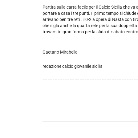
Partita sulla carta facile per il Calcio Sicilia che v
portare a casa i tre punti. Il primo tempo si chiude 
arrivano ben tre reti , il 0-2 a opera di Nasta con ti
che sigla anche la quarta rete per la sua doppietta
trovarsi in gran forma per la sfida di sabato cont
Gaetano Mirabella
redazione calcio giovanile sicilia
======================================