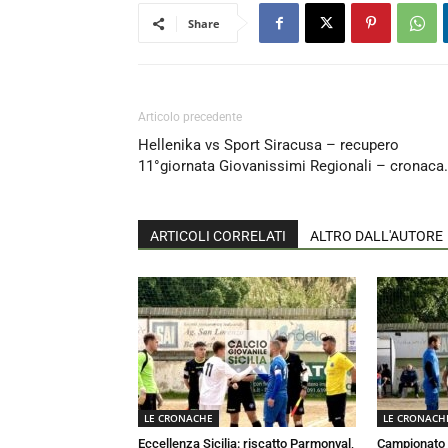
Share
Articolo precedente
Hellenika vs Sport Siracusa – recupero
11°giornata Giovanissimi Regionali – cronaca.
ARTICOLI CORRELATI
ALTRO DALL'AUTORE
LE CRONACHE
LE CRONACH
Eccellenza Sicilia: riscatto Parmonval,
Campionato E