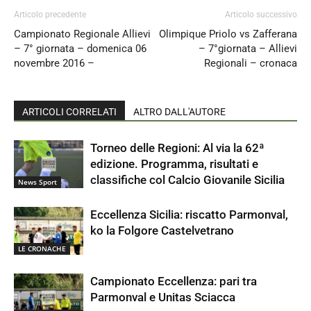
Articolo precedente
Articolo successivo
Campionato Regionale Allievi
Olimpique Priolo vs Zafferana
– 7° giornata – domenica 06
– 7°giornata – Allievi
novembre 2016 –
Regionali – cronaca
ARTICOLI CORRELATI
ALTRO DALL'AUTORE
Torneo delle Regioni: Al via la 62ª
edizione. Programma, risultati e
classifiche col Calcio Giovanile Sicilia
News Sport
Eccellenza Sicilia: riscatto Parmonval,
ko la Folgore Castelvetrano
LE CRONACHE
Campionato Eccellenza: pari tra
Parmonval e Unitas Sciacca