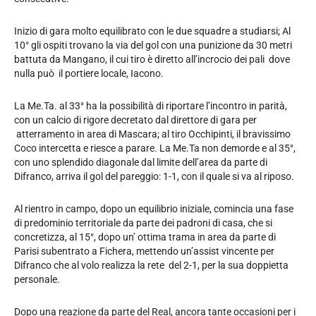
Inizio di gara molto equilibrato con le due squadre a studiarsi; Al
10° gli ospiti trovano la via del gol con una punizione da 30 metri
battuta da Mangano, il cui tiro è diretto all’incrocio dei pali dove
nulla può il portiere locale, Iacono.
La Me.Ta. al 33° ha la possibilità di riportare l’incontro in parità,
con un calcio di rigore decretato dal direttore di gara per
atterramento in area di Mascara; al tiro Occhipinti, il bravissimo
Coco intercetta e riesce a parare. La Me.Ta non demorde e al 35°,
con uno splendido diagonale dal limite dell’area da parte di
Difranco, arriva il gol del pareggio: 1-1, con il quale si va al riposo.
Al rientro in campo, dopo un equilibrio iniziale, comincia una fase
di predominio territoriale da parte dei padroni di casa, che si
concretizza, al 15°, dopo un’ ottima trama in area da parte di
Parisi subentrato a Fichera, mettendo un’assist vincente per
Difranco che al volo realizza la rete del 2-1, per la sua doppietta
personale.
Dopo una reazione da parte del Real, ancora tante occasioni per i