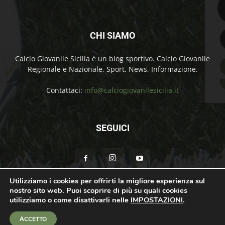
CHI SIAMO
Calcio Giovanile Sicilia è un blog sportivo. Calcio Giovanile
Regionale e Nazionale, Sport, News, Informazione.
Contattaci:
info@calciogiovanilesicilia.it
SEGUICI
Utilizziamo i cookies per offrirti la migliore esperienza sul
nostro sito web. Puoi scoprire di più su quali cookies
Chi Siamo
Contatti
Cookie Policy
Privacy Policy
utilizziamo o come disattivarli nelle
IMPOSTAZIONI
.
© Calcio Giovanile Sicilia Copyright by Rosolino Ciprì | Support by
Teroro
ACCETTO
Agency