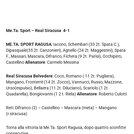
Me.Ta. Sport – Real Siracusa 4-1
ME.TA. SPORT RAGUSA
: Iacono, Schembari (33 2t. Spata C.),
Dipasquale(35 2t. Canzonieri), Agnello (24 2t. Maggestini), Spata
F., Massari, Mascara, Difranco, Fichera (9 2t. Parisi), Occhipinti,
Castellino
Allenatore
: Carmelo Messina
Real Siracusa Belvedere
: Coco, Romano ( 11 2t. Pugliara),
Mangano, Fronterrè (14 2t. Zocco), Vannucci, Russo, Mazzone,
Urso(espulso), Bellaera (11 2t. Diluciano), Scariolo (1 2t.
Quadarella), Bongiovanni (1 2 t. Riela)
Allenatore
: Roberto Culotti
Reti: Difranco (2) – Castellino – Mascara (meta) – Mangano
(r.siracusa)
Torna alla vittoria la Me.Ta. Sport Ragusa, dopo quattro sconfitte
consecutive.