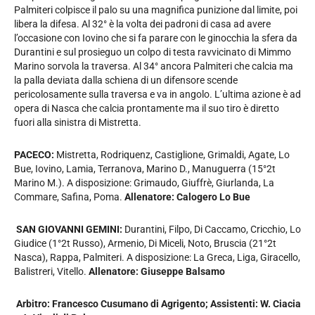
Palmiteri colpisce il palo su una magnifica punizione dal limite, poi
libera la difesa. Al 32° è la volta dei padroni di casa ad avere
l’occasione con Iovino che si fa parare con le ginocchia la sfera da
Durantini e sul prosieguo un colpo di testa ravvicinato di Mimmo
Marino sorvola la traversa. Al 34° ancora Palmiteri che calcia ma
la palla deviata dalla schiena di un difensore scende
pericolosamente sulla traversa e va in angolo. L’ultima azione è ad
opera di Nasca che calcia prontamente ma il suo tiro è diretto
fuori alla sinistra di Mistretta.
PACECO:
Mistretta, Rodriquenz, Castiglione, Grimaldi, Agate, Lo
Bue, Iovino, Lamia, Terranova, Marino D., Manuguerra (15°2t
Marino M.). A disposizione: Grimaudo, Giuffrè, Giurlanda, La
Commare, Safina, Poma.
Allenatore: Calogero Lo Bue
SAN GIOVANNI GEMINI:
Durantini, Filpo, Di Caccamo, Cricchio, Lo
Giudice (1°2t Russo), Armenio, Di Miceli, Noto, Bruscia (21°2t
Nasca), Rappa, Palmiteri. A disposizione: La Greca, Liga, Giracello,
Balistreri, Vitello.
Allenatore: Giuseppe Balsamo
Arbitro: Francesco Cusumano di Agrigento; Assistenti: W. Ciacia