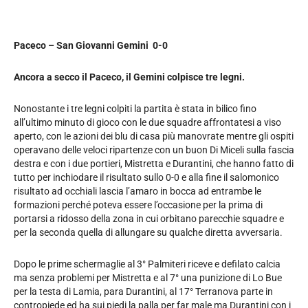
Paceco – San Giovanni Gemini 0-0
Ancora a secco il Paceco, il Gemini colpisce tre legni.
Nonostante i tre legni colpiti la partita è stata in bilico fino
all’ultimo minuto di gioco con le due squadre affrontatesi a viso
aperto, con le azioni dei blu di casa più manovrate mentre gli ospiti
operavano delle veloci ripartenze con un buon Di Miceli sulla fascia
destra e con i due portieri, Mistretta e Durantini, che hanno fatto di
tutto per inchiodare il risultato sullo 0-0 e alla fine il salomonico
risultato ad occhiali lascia l’amaro in bocca ad entrambe le
formazioni perché poteva essere l’occasione per la prima di
portarsi a ridosso della zona in cui orbitano parecchie squadre e
per la seconda quella di allungare su qualche diretta avversaria.
Dopo le prime schermaglie al 3° Palmiteri riceve e defilato calcia
ma senza problemi per Mistretta e al 7° una punizione di Lo Bue
per la testa di Lamia, para Durantini, al 17° Terranova parte in
contropiede ed ha sui piedi la palla per far male ma Durantini con i