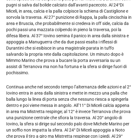
pugni si salva dal bolide calciato dall’avanti pacecoto. Al 24°Di
Miceli, in area, calcia e la palla colpisce la schiena di Castiglione e
sorvola la traversa. Al 27° punizione di Rappa, la palla cincischia in
area e Bruscia, che probabilmente si credeva in off side, calcia da
pochi passi una mazzata colpendo in pieno la traversa, poi la
difesa libera. Al 37° Iovino semina il panico in area dalla sinistra e
appoggia a Manuguerra che da due passi esalta i riflessi di
Durantini che si esibisce in una magistrale parata in tuffo
salvando la propria rete dalla capitolazione. Un minuto dopo è
Mimmo Marino che prova a bucare la porta avversaria su un
assist di Terranova ma non ha fortuna e la sfera si dirige fuori di
pochissimo.
Continua anche nel secondo tempo l’alternanza delle azioni e al 2°
Iovino entra in area dalla sinistra e mette in mezzo una palla che
balla lungo la linea di porta senza che nessuno riesca a spingerla
dentro e poi viene messa in angolo. All’11° Di Miceli calcia appena
in area ma Mistretta respinge; al 12° è invece Terranova che prova
una punizione centrale che sfiora la traversa. Al 20° angolo di
Iovino, la sfera si dirige sul secondo palo dove Michele Marino per
un soffio non impatta la sfera. Al 24° Di Miceli appoggia a Noto
che prova il tiro a giro ma Mistretta respinge con i piedi. Al 29°