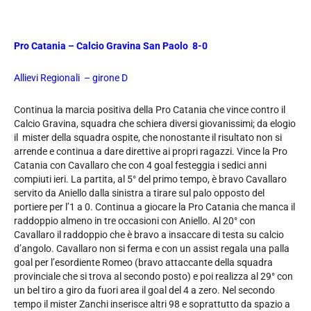
Pro Catania – Calcio Gravina San Paolo 8-0
Allievi Regionali – girone D
Continua la marcia positiva della Pro Catania che vince contro il
Calcio Gravina, squadra che schiera diversi giovanissimi; da elogio
il mister della squadra ospite, che nonostante il risultato non si
arrende e continua a dare direttive ai propri ragazzi. Vince la Pro
Catania con Cavallaro che con 4 goal festeggia i sedici anni
compiuti ieri. La partita, al 5° del primo tempo, è bravo Cavallaro
servito da Aniello dalla sinistra a tirare sul palo opposto del
portiere per l’1 a 0. Continua a giocare la Pro Catania che manca il
raddoppio almeno in tre occasioni con Aniello. Al 20° con
Cavallaro il raddoppio che è bravo a insaccare di testa su calcio
d’angolo. Cavallaro non si ferma e con un assist regala una palla
goal per l’esordiente Romeo (bravo attaccante della squadra
provinciale che si trova al secondo posto) e poi realizza al 29° con
un bel tiro a giro da fuori area il goal del 4 a zero. Nel secondo
tempo il mister Zanchi inserisce altri 98 e soprattutto da spazio a