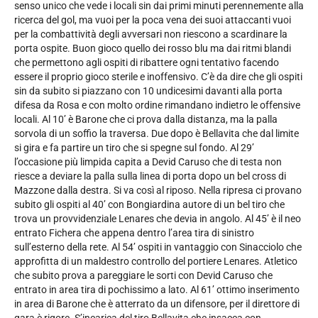
senso unico che vede i locali sin dai primi minuti perennemente alla
ricerca del gol, ma vuoi per la poca vena dei suoi attaccanti vuoi
per la combattività degli avversari non riescono a scardinare la
porta ospite. Buon gioco quello dei rosso blu ma dai ritmi blandi
che permettono agli ospiti di ribattere ogni tentativo facendo
essere il proprio gioco sterile e inoffensivo. C’è da dire che gli ospiti
sin da subito si piazzano con 10 undicesimi davanti alla porta
difesa da Rosa e con molto ordine rimandano indietro le offensive
locali. Al 10’ è Barone che ci prova dalla distanza, ma la palla
sorvola di un soffio la traversa. Due dopo è Bellavita che dal limite
si gira e fa partire un tiro che si spegne sul fondo. Al 29’
l’occasione più limpida capita a Devid Caruso che di testa non
riesce a deviare la palla sulla linea di porta dopo un bel cross di
Mazzone dalla destra. Si va così al riposo. Nella ripresa ci provano
subito gli ospiti al 40’ con Bongiardina autore di un bel tiro che
trova un provvidenziale Lenares che devia in angolo. Al 45’ è il neo
entrato Fichera che appena dentro l’area tira di sinistro
sull’esterno della rete. Al 54’ ospiti in vantaggio con Sinacciolo che
approfitta di un maldestro controllo del portiere Lenares. Atletico
che subito prova a pareggiare le sorti con Devid Caruso che
entrato in area tira di pochissimo a lato. Al 61’ ottimo inserimento
in area di Barone che è atterrato da un difensore, per il direttore di