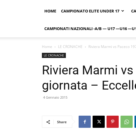
HOME
CAMPIONATO ELITE UNDER 17
CA
CAMPIONATI NAZIONALI -A/B — U17 —U16 —U
Home
LE CRONACHE
Riviera Marmi vs Paceco 1976
LE CRONACHE
Riviera Marmi vs
giornata – Eccel
4 Gennaio 2015
Share