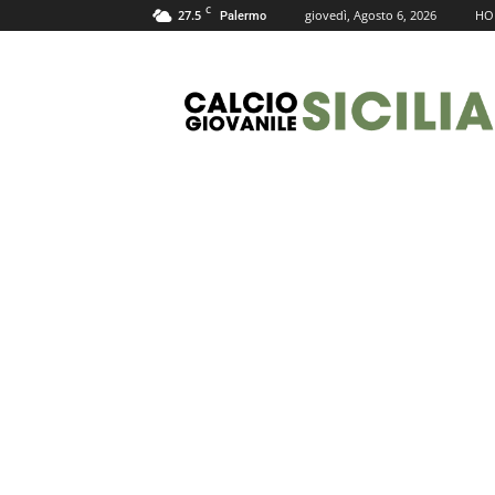
C
27.5
giovedì, Agosto 6, 2026
HO
Palermo
Calcio
Giovanile
Sicilia