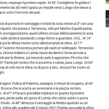
ne, respinge il portiere ospite. Al 39° Castiglione fa gridare i
amente dai 40 metri spara un missile verso Longo che riesce a
rio sotto l’incrocio dei pali.
osi di portarsi in vantaggio e infatti la cosa riesce al 3° con una
iquenz che passa a Terranova, velo per Marino il quale passa
in sovrapposizione, quest’ultimo crossa deliziosamente in area
 sulla sinistra lasciando Longo fermo a guardare. GOL. Al 14°
 poi la difesa risolve tutto allontanando la sfera. Al 17°
9° l’azione che poteva portare gli ospiti al raddoppio: Terranova
o, ritorna indietro e Lamia riesce da dentro l’area piccola a
lo per la Riviera, sul secondo palo è appostato Pirrotta che
30° Parisi per Iovino che si accentra e calcia, para Longo. Al 34°
ia al volo ma la sfera va di poco a lato. Ancora l’ex Iovino al
gni.
 il signor Polizzi di Palermo, assegna 5 minuti di recupero, al 46°
 Brusca che si scarta un avversario e la piazza sul lato
 Al 47° il Paceco potrebbe triplicare in quanto il portiere
tare, perde palla ad opera di Lamia che calcia subito a porta
l fondo. Al 48° dimezza il vantaggio la Riviera quando su un
e. Infine allo scadere dei 5 minuti (50°) Prestia raccoglie la sfera