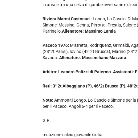
in area e tra una selva di gambe avversarie e di co
Riviera Marmi Custonaci:
Longo, Lo Cascio, Di Mag
Simone, Messina, Genna, Pirrotta, Prestia, Salone (
Parrinello.
Allenatore: Massimo Lamia
Paceco 1976:
Mistretta, Rodriquenz, Grimaldi, Ag
(28°2t Parisi), Iovino (42°2t Brusca), Marino (24°27
Savona.
Allenatore: Massimiliano Mazzara.
Arbitro: Leandro Polizzi di Palermo. Assistenti: F
Reti: 3° 2t Albeggiano (P), 46°2t Brusca (P), 48°2
Note:
Ammoniti Longo, Lo Cascio e Simone per la 
per il Paceco. Angoli 6-4 per il Paceco.
G.R.
redazione calcio giovanile sicilia