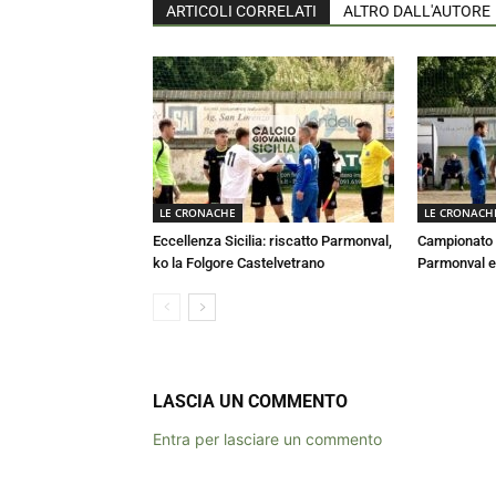
ARTICOLI CORRELATI
ALTRO DALL'AUTORE
LE CRONACHE
LE CRONACH
Eccellenza Sicilia: riscatto Parmonval,
Campionato E
ko la Folgore Castelvetrano
Parmonval e
LASCIA UN COMMENTO
Entra per lasciare un commento