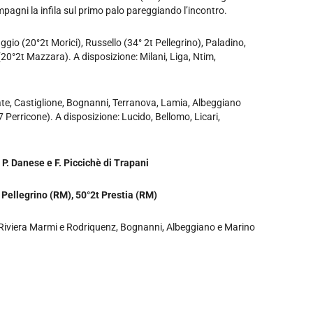
mpagni la infila sul primo palo pareggiando l’incontro.
gio (20°2t Morici), Russello (34° 2t Pellegrino), Paladino,
20°2t Mazzara). A disposizione: Milani, Liga, Ntim,
ate, Castiglione, Bognanni, Terranova, Lamia, Albeggiano
 Perricone). A disposizione: Lucido, Bellomo, Licari,
. P. Danese e F. Piccichè di Trapani
t Pellegrino (RM), 50°2t Prestia (RM)
Riviera Marmi e Rodriquenz, Bognanni, Albeggiano e Marino