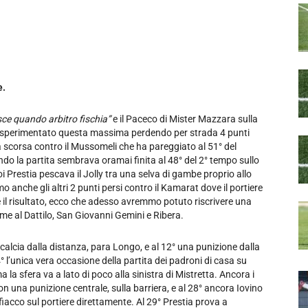
e.
isce quando arbitro fischia”
e il Paceco di Mister Mazzara sulla
a, sperimentato questa massima perdendo per strada 4 punti
na scorsa contro il Mussomeli che ha pareggiato al 51° del
do la partita sembrava oramai finita al 48° del 2° tempo sullo
i Prestia pescava il Jolly tra una selva di gambe proprio allo
 anche gli altri 2 punti persi contro il Kamarat dove il portiere
te il risultato, ecco che adesso avremmo potuto riscrivere una
eme al Dattilo, San Giovanni Gemini e Ribera.
 calcia dalla distanza, para Longo, e al 12° una punizione dalla
4° l’unica vera occasione della partita dei padroni di casa su
a la sfera va a lato di poco alla sinistra di Mistretta. Ancora i
con una punizione centrale, sulla barriera, e al 28° ancora Iovino
 fiacco sul portiere direttamente. Al 29° Prestia prova a