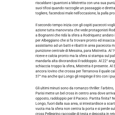
riscaldare i guantoni a Mistretta con una sua punizio
suoi tifosi quando raccoglie un passaggio e dirett
togliere, facendosi male nell’occasione, la palla prop
Il secondo tempo inizia con gli ospiti pacecoti vogli
azione tutta manovrata che vede protagonisti Rodr
a Bognanni che ridà la sfera a Rodriquenz andato 
per Albeggiano che si fa trovare pronto ed insacca
assistiamo ad un batti e ribatti in area pacecota ma
punizione centrale di Messina, para Mistretta. Al 1
riceve e calcia pronto ma la sfera si stampa sul pal
mandarla alta divorandosi il raddoppio. Al 22° ango
schiaccia troppo la sfera, Mistretta è presente. Al 
ancora Iovino che crossa per Terranova il quale calc
37° ma anche qui Longo gli respinge il tiro con i pu
Gli ultimi minuti sono da romanzo thriller: l’arbitro,
Parisi mette un bel cross in centro area dove arriva
opposto, raddoppio per il Paceco. Partita finita? No.
Longo, fuori dalla sua area, si intestardisce a scar
vuota ma la sfera non centra la porta e si perde su
cross Pellegrino raccoglie di testa e deposita in ret