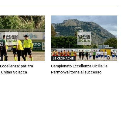
E
LE CRONACHE
ccellenza: pari tra
Campionato Eccellenza Sicilia: la
 Unitas Sciacca
Parmonval torna al successo