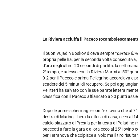
La Riviera acciuffa il Paceco rocambolescament
Il buon Vujadin Boskov diceva sempre “
partita fin
propria pelle ha, per la seconda volta consecutiv
d’oro negli ultimi 20 secondi di partita: la settima
2°tempo, e adesso con la Riviera Marmi al 50° quan
0-2 per il Paceco e prima Pellegrino accorciava e po
scadere dei 5 minuti di recupero. Se poi aggiungiamo
Pellitteri ha salvato con le sue parate letteralmen
classifica con il Paceco affiancato a 20 punti assi
Dopo le prime schermaglie con l’ex Iovino che al 7°
destra di Marino, libera la difesa di casa, ecco al 1
calcio piazzato di Prestia per la testa di Paladino m
pacecoti a fare la gara e allora ecco al 25° Iovino 
per Terranova che colpisce al volo ma il tiro risulta