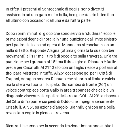
In effetti i presenti al Santocanale di oggi si sono divertiti
assistendo ad una gara molto bella, ben giocata e in bilico fino
all’ultimo con occasioni dall’una e dall’altra parte.
Dopo i primi minuti di gioco che sono serviti a “studiarsi” ecco le
prime azioni degne di nota: al 9° una punizione dal limite sinistro
per i padroni di casa ad opera di Manno ma si conclude con un
nulla di fatto. Risponde Alagna (ottima giornata la sua con bei
movimenti) all’11° ma il tiro è di poco alto sulla traversa. Un’altra
punizione per i granata al 15° ma il tiro a giro di Rinaudo è facile
preda per Crisafulli. Al 21° Gallo con un taglio riesce a portarsi al
tiro, para Mistretta in tuffo. Al 25° occasione gol per il Città di
Trapani, Adragna smarca Rinaudo che si porta al limite e calcia
ma la sfera va fuori a fil di palo. Sul cambio di fronte (26°) un
veloce contropiede porta Gallo in area trapanese che calcia un
diagonale vincente alle spalle di Mistretta. GOL. Al 29° la risposta
del Città di Trapani è sui piedi di Oddo che impegna seriamente
Crisafulli. Al 35°, su azione d’angolo, Giannilivigni con una bella
rovesciata coglie in pieno la traversa.
Rientrati in campo per la seconda frazione, impattano subito i