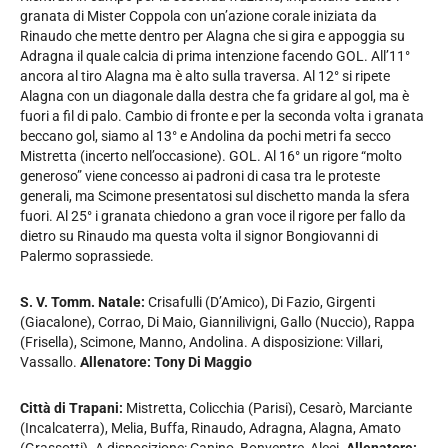
granata di Mister Coppola con un’azione corale iniziata da
Rinaudo che mette dentro per Alagna che si gira e appoggia su
Adragna il quale calcia di prima intenzione facendo GOL. All’11°
ancora al tiro Alagna ma è alto sulla traversa. Al 12° si ripete
Alagna con un diagonale dalla destra che fa gridare al gol, ma è
fuori a fil di palo. Cambio di fronte e per la seconda volta i granata
beccano gol, siamo al 13° e Andolina da pochi metri fa secco
Mistretta (incerto nell’occasione). GOL. Al 16° un rigore “molto
generoso” viene concesso ai padroni di casa tra le proteste
generali, ma Scimone presentatosi sul dischetto manda la sfera
fuori. Al 25° i granata chiedono a gran voce il rigore per fallo da
dietro su Rinaudo ma questa volta il signor Bongiovanni di
Palermo soprassiede.
S. V. Tomm. Natale:
Crisafulli (D’Amico), Di Fazio, Girgenti
(Giacalone), Corrao, Di Maio, Giannilivigni, Gallo (Nuccio), Rappa
(Frisella), Scimone, Manno, Andolina. A disposizione: Villari,
Vassallo.
Allenatore: Tony Di Maggio
Città di Trapani:
Mistretta, Colicchia (Parisi), Cesarò, Marciante
(Incalcaterra), Melia, Buffa, Rinaudo, Adragna, Alagna, Amato