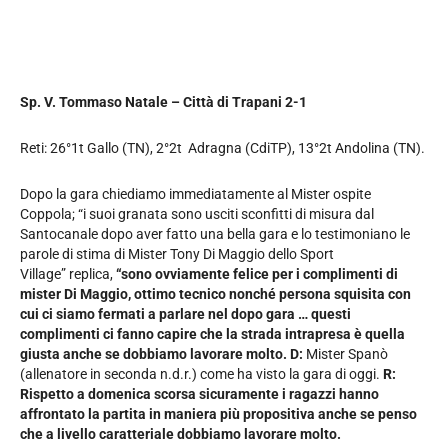
Sp. V. Tommaso Natale – Città di Trapani 2-1
Reti: 26°1t Gallo (TN), 2°2t Adragna (CdiTP), 13°2t Andolina (TN).
Dopo la gara chiediamo immediatamente al
Mister ospite
Coppola; “i suoi granata sono usciti sconfitti di misura dal
Santocanale dopo aver fatto una bella gara e lo testimoniano le
parole di stima di Mister Tony Di Maggio dello Sport
Village” replica,
“sono ovviamente felice per i complimenti di
mister Di Maggio, ottimo tecnico nonché persona squisita con
cui ci siamo fermati a parlare nel dopo gara … questi
complimenti ci fanno capire che la strada intrapresa è quella
giusta anche se dobbiamo lavorare molto. D:
Mister Spanò
(allenatore in seconda n.d.r.) come ha visto la gara di oggi.
R:
Rispetto a domenica scorsa sicuramente i ragazzi hanno
affrontato la partita in maniera più propositiva anche se penso
che a livello caratteriale dobbiamo lavorare molto.