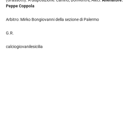
(Grassotti). A disposizione: Canino, Bonventre, Aleci.
Allenatore:
Peppe Coppola
Arbitro: Mirko Bongiovanni della sezione di Palermo
G.R.
calciogiovanilesicilia