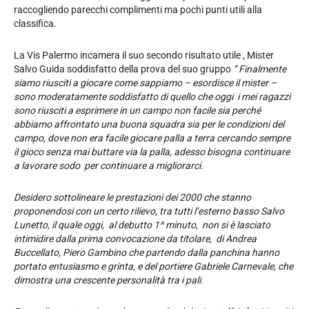
raccogliendo parecchi complimenti ma pochi punti utili alla
classifica.
La Vis Palermo incamera il suo secondo risultato utile , Mister
Salvo Guida soddisfatto della prova del suo gruppo
” Finalmente
siamo riusciti a giocare come sappiamo – esordisce il mister –
sono moderatamente soddisfatto di quello che oggi i mei ragazzi
sono riusciti a esprimere in un campo non facile sia perché
abbiamo affrontato una buona squadra sia per le condizioni del
campo, dove non era facile giocare palla a terra cercando sempre
il gioco senza mai buttare via la palla, adesso bisogna continuare
a lavorare sodo per continuare a migliorarci.
Desidero sottolineare le prestazioni dei 2000 che stanno
proponendosi con un certo rilievo, tra tutti l’esterno basso Salvo
Lunetto, il quale oggi, al debutto 1^ minuto, non si è lasciato
intimidire dalla prima convocazione da titolare, di Andrea
Buccellato, Piero Gambino che partendo dalla panchina hanno
portato entusiasmo e grinta, e del portiere Gabriele Carnevale, che
dimostra una crescente personalità tra i pali.