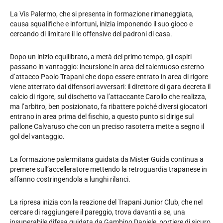
La Vis Palermo, che si presenta in formazione rimaneggiata,
causa squalifiche e infortuni, inizia imponendo il suo gioco e
cercando di limitare il le offensive dei padroni di casa.
Dopo un inizio equilibrato, a metà del primo tempo, gli ospiti
passano in vantaggio: incursione in area del talentuoso esterno
d’attacco Paolo Trapani che dopo essere entrato in area di rigore
viene atterrato dai difensori avversari: il direttore di gara decreta il
calcio di rigore, sul dischetto va l’attaccante Carollo che realizza,
ma l’arbitro, ben posizionato, fa ribattere poiché diversi giocatori
entrano in area prima del fischio, a questo punto si dirige sul
pallone Calvaruso che con un preciso rasoterra mette a segno il
gol del vantaggio.
La formazione palermitana guidata da Mister Guida continua a
premere sull’accelleratore mettendo la retroguardia trapanese in
affanno costringendola a lunghi rilanci.
La ripresa inizia con la reazione del Trapani Junior Club, che nel
cercare di raggiungere il pareggio, trova davanti a se, una
insuperabile difesa guidata da Gambino Daniele, portiere di sicuro