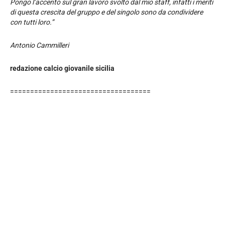
Pongo l’accento sul gran lavoro svolto dal mio staff, infatti i meriti
di questa crescita del gruppo e del singolo sono da condividere
con tutti loro.”
Antonio Cammilleri
redazione calcio giovanile sicilia
===================================