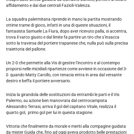
affidamento e dai due centrali Fazioli-Valenza.
La squadra palermitana riprende in mano la partita mostrando
ottime trame di gioco, infatti in una di queste situazioni, il
fantasista Samuele La Fiura, dopo aver ricevuto palla, si accentra,
trova il varco giusto e dal limite fa partire un tiro che s’insacca
sotto la traversa del portiere trapanese che, nulla può sulla precisa
traiettoria del pallone.
Un 2-0 che permette alla Vis di gestire l’incontro e al contempo
proporsi nelle micidiali ripartenze come avviene in occasione del 3-
0 quando Matty Carollo, con tenacia entra in area dal versante
destro e beffa il portiere avversario.
Inizia la girandola delle sostituzioni da entrambi le parti e il Vis
Palermo, su azione ben manovrata dal centrocampista
Alessandro Terrasi, arriva il gol del capitano Vitale, realizza il
quarto gol, primo gol per lui in questa stagione.
Vittoria che finalmente da morale e meriti alla compagine guidata
da mister Guida che, fino ad oggi aveva prodotto belle prestazioni