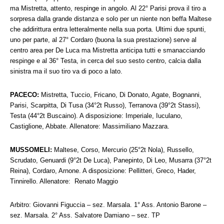
ma Mistretta, attento, respinge in angolo. Al 22° Parisi prova il tiro a
sorpresa dalla grande distanza e solo per un niente non beffa Maltese
che addirittura entra letteralmente nella sua porta. Ultimi due spunti,
uno per parte, al 27° Cordaro (buona la sua prestazione) serve al
centro area per De Luca ma Mistretta anticipa tutti e smanacciando
respinge e al 36° Testa, in cerca del suo sesto centro, calcia dalla
sinistra ma il suo tiro va di poco a lato.
PACECO:
Mistretta, Tuccio, Fricano, Di Donato, Agate, Bognanni,
Parisi, Scarpitta, Di Tusa (34°2t Russo), Terranova (39°2t Stassi),
Testa (44°2t Buscaino). A disposizione: Imperiale, Iuculano,
Castiglione, Abbate. Allenatore: Massimiliano Mazzara.
MUSSOMELI:
Maltese, Corso, Mercurio (25°2t Nola), Russello,
Scrudato, Genuardi (9°2t De Luca), Panepinto, Di Leo, Musarra (37°2t
Reina), Cordaro, Arnone. A disposizione: Pellitteri, Greco, Hader,
Tinnirello. Allenatore: Renato Maggio
Arbitro: Giovanni Figuccia – sez. Marsala. 1° Ass. Antonio Barone –
sez. Marsala. 2° Ass. Salvatore Damiano – sez. TP