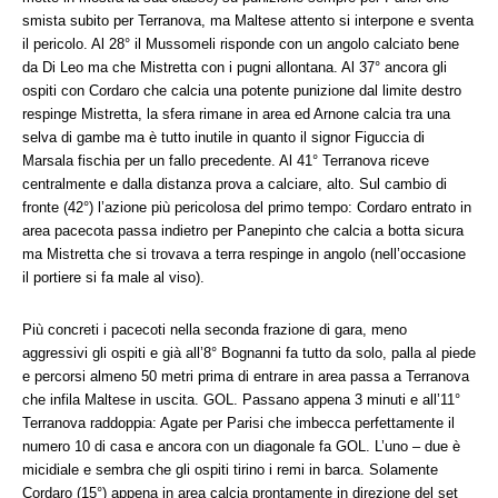
smista subito per Terranova, ma Maltese attento si interpone e sventa
il pericolo. Al 28° il Mussomeli risponde con un angolo calciato bene
da Di Leo ma che Mistretta con i pugni allontana. Al 37° ancora gli
ospiti con Cordaro che calcia una potente punizione dal limite destro
respinge Mistretta, la sfera rimane in area ed Arnone calcia tra una
selva di gambe ma è tutto inutile in quanto il signor Figuccia di
Marsala fischia per un fallo precedente. Al 41° Terranova riceve
centralmente e dalla distanza prova a calciare, alto. Sul cambio di
fronte (42°) l’azione più pericolosa del primo tempo: Cordaro entrato in
area pacecota passa indietro per Panepinto che calcia a botta sicura
ma Mistretta che si trovava a terra respinge in angolo (nell’occasione
il portiere si fa male al viso).
Più concreti i pacecoti nella seconda frazione di gara, meno
aggressivi gli ospiti e già all’8° Bognanni fa tutto da solo, palla al piede
e percorsi almeno 50 metri prima di entrare in area passa a Terranova
che infila Maltese in uscita. GOL. Passano appena 3 minuti e all’11°
Terranova raddoppia: Agate per Parisi che imbecca perfettamente il
numero 10 di casa e ancora con un diagonale fa GOL. L’uno – due è
micidiale e sembra che gli ospiti tirino i remi in barca. Solamente
Cordaro (15°) appena in area calcia prontamente in direzione del set