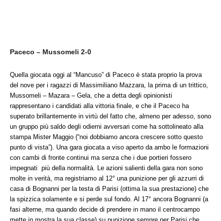
Paceco – Mussomeli 2-0
Quella giocata oggi al “Mancuso” di Paceco è stata proprio la prova
del nove per i ragazzi di Massimiliano Mazzara, la prima di un trittico,
Mussomeli – Mazara – Gela, che a detta degli opinionisti
rappresentano i candidati alla vittoria finale, e che il Paceco ha
superato brillantemente in virtù del fatto che, almeno per adesso, sono
un gruppo più saldo degli odierni avversari come ha sottolineato alla
stampa Mister Maggio (“noi dobbiamo ancora crescere sotto questo
punto di vista”). Una gara giocata a viso aperto da ambo le formazioni
con cambi di fronte continui ma senza che i due portieri fossero
impegnati più della normalità. Le azioni salienti della gara non sono
molte in verità, ma registriamo al 12° una punizione per gli azzurri di
casa di Bognanni per la testa di Parisi (ottima la sua prestazione) che
la spizzica solamente e si perde sul fondo. Al 17° ancora Bognanni (a
fasi alterne, ma quando decide di prendere in mano il centrocampo
mette in mostra la sua classe) su punizione sempre per Parisi che