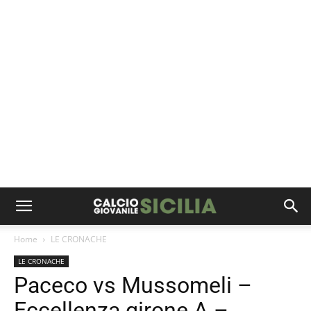
Home
LE CRONACHE
LE CRONACHE
Paceco vs Mussomeli –
Eccellenza girone A –