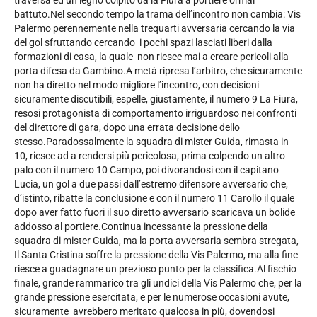
traversa ed un legno colpito da la Fiura a portiere ormai
battuto.Nel secondo tempo la trama dell’incontro non cambia: Vis
Palermo perennemente nella trequarti avversaria cercando la via
del gol sfruttando cercando i pochi spazi lasciati liberi dalla
formazioni di casa, la quale non riesce mai a creare pericoli alla
porta difesa da Gambino.A metà ripresa l’arbitro, che sicuramente
non ha diretto nel modo migliore l’incontro, con decisioni
sicuramente discutibili, espelle, giustamente, il numero 9 La Fiura,
resosi protagonista di comportamento irriguardoso nei confronti
del direttore di gara, dopo una errata decisione dello
stesso.Paradossalmente la squadra di mister Guida, rimasta in
10, riesce ad a rendersi più pericolosa, prima colpendo un altro
palo con il numero 10 Campo, poi divorandosi con il capitano
Lucia, un gol a due passi dall’estremo difensore avversario che,
d’istinto, ribatte la conclusione e con il numero 11 Carollo il quale
dopo aver fatto fuori il suo diretto avversario scaricava un bolide
addosso al portiere.Continua incessante la pressione della
squadra di mister Guida, ma la porta avversaria sembra stregata,
Il Santa Cristina soffre la pressione della Vis Palermo, ma alla fine
riesce a guadagnare un prezioso punto per la classifica.Al fischio
finale, grande rammarico tra gli undici della Vis Palermo che, per la
grande pressione esercitata, e per le numerose occasioni avute,
sicuramente avrebbero meritato qualcosa in più, dovendosi