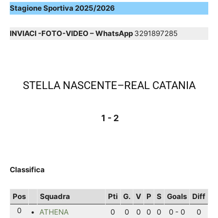
Stagione Sportiva 2025/2026
INVIACI -FOTO-VIDEO – WhatsApp
3291897285
STELLA NASCENTE–REAL CATANIA
1 - 2
Classifica
Pos
Squadra
Pti
G.
V
P
S
Goals
Diff
0
•
ATHENA
0
0
0
0
0
0 - 0
0